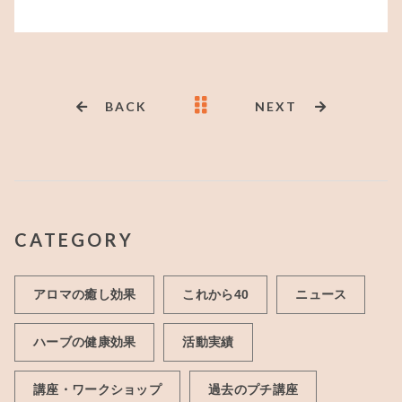
c
it
ai
e
te
l
b
r
o
BACK
NEXT
o
k
CATEGORY
アロマの癒し効果
これから40
ニュース
ハーブの健康効果
活動実績
講座・ワークショップ
過去のプチ講座