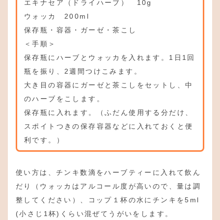
エキナセア（ドライハーブ） 10g
ウォッカ 200ml
保存瓶・容器・ガーゼ・茶こし
＜手順＞
保存瓶にハーブとウォッカを入れます。1日1回
瓶を振り、2週間つけこみます。
大き目の容器にガーゼと茶こしをセットし、中
のハーブをこします。
保存瓶に入れます。（ふだん使用する分だけ、
スポイトつきの保存容器などに入れておくと便
利です。）
使い方は、チンキ数滴をハーブティーに入れて飲ん
だり（ウォッカはアルコール度が高いので、量は調
整してください）、コップ１杯の水にチンキを5ml
(小さじ1杯)くらい混ぜてうがいをします。